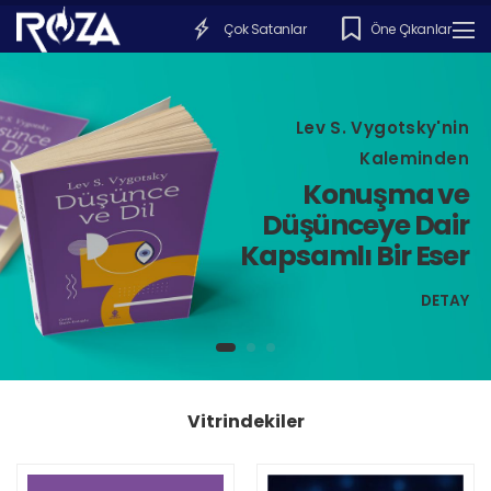
Çok Satanlar
Öne Çıkanlar
Lev S. Vygotsky'nin
Kaleminden
Konuşma ve
Düşünceye Dair
Kapsamlı Bir Eser
DETAY
Vitrindekiler