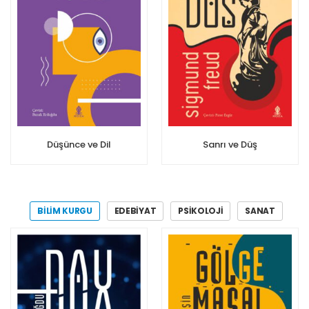
Düşünce ve Dil
Sanrı ve Düş
BİLİM KURGU
EDEBİYAT
PSİKOLOJİ
SANAT